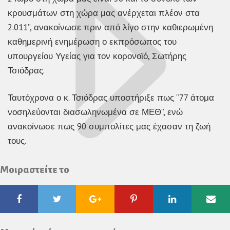
κρουσμάτων στη χώρα μας ανέρχεται πλέον στα
2.011”, ανακοίνωσε πριν από λίγο στην καθιερωμένη
καθημερινή ενημέρωση ο εκπρόσωπος του
υπουργείου Υγείας για τον κορονοϊό, Σωτήρης
Τσιόδρας.
Ταυτόχρονα ο κ. Τσιόδρας υποστήριξε πως “77 άτομα
νοσηλεύονται διασωληνωμένα σε ΜΕΘ”, ενώ
ανακοίνωσε πως 90 συμπολίτες μας έχασαν τη ζωή
τους.
Μοιραστείτε το
Facebook
Twitter
Google
Pinterest
Linkedin
Ema
Plus