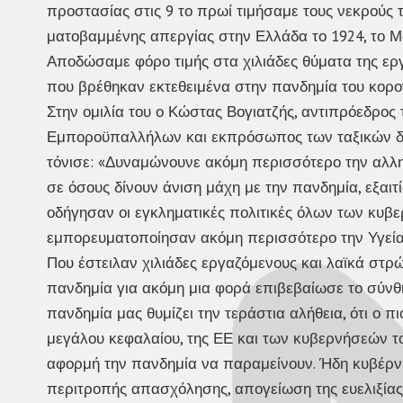
προστασίας στις 9 το πρωί τιμήσαμε τους νεκρούς τ
ματοβαμμένης απεργίας στην Ελλάδα το 1924, το Μά
Αποδώσαμε φόρο τιμής στα χιλιάδες θύματα της εργ
που βρέθηκαν εκτεθειμένα στην πανδημία του κορον
Στην ομιλία του ο Κώστας Βογιατζής, αντιπρόεδρο
Εμποροϋπαλλήλων και εκπρόσωπος των ταξικών δυ
τόνισε: «Δυναμώνουνε ακόμη περισσότερο την αλληλ
σε όσους δίνουν άνιση μάχη με την πανδημία, εξαι
οδήγησαν οι εγκληματικές πολιτικές όλων των κυβερ
εμπορευματοποίησαν ακόμη περισσότερο την Υγεία,
Που έστειλαν χιλιάδες εργαζόμενους και λαϊκά στρ
πανδημία για ακόμη μια φορά επιβεβαίωσε το σύ
πανδημία μας θυμίζει την τεράστια αλήθεια, ότι ο π
μεγάλου κεφαλαίου, της ΕΕ και των κυβερνήσεών το
αφορμή την πανδημία να παραμείνουν. Ήδη κυβέρνη
περιτροπής απασχόλησης, απογείωση της ευελιξίας κ