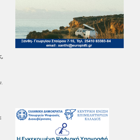
ς,
.
ε