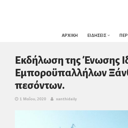
ΑΡΧΙΚΗ
ΕΙΔΗΣΕΙΣ
ΠΕΡ
Eκδήλωση της Ένωσης Ι
Εμποροϋπαλλήλων Ξάνθ
πεσόντων.
1 Μαΐου, 2020
xanthidaily