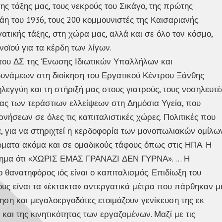
ης τάξης μας, τους νεκρούς του Σικάγο, της πρώτης
η του 1936, τους 200 κομμουνιστές της Καισαριανής.
ατικής τάξης, στη χώρα μας, αλλά και σε όλο τον κόσμο,
οϊού για τα κέρδη των λίγων.
ς του ΔΣ της Ένωσης Ιδιωτικών Υπαλλήλων και
νάμεων στη διοίκηση του Εργατικού Κέντρου Ξάνθης
εγγύη και τη στήριξή μας στους γιατρούς, τους νοσηλευτέ
τίας των τεράστιων ελλείψεων στη Δημόσια Υγεία, που
νήσεων σε όλες τις καπιταλιστικές χώρες. Πολιτικές που
 για να στηριχτεί η κερδοφορία των μονοπωλιακών ομίλων
ώματα ακόμα και σε ομαδικούς τάφους όπως στις ΗΠΑ. Η
νθημα ότι «ΧΩΡΙΣ ΕΜΑΣ ΓΡΑΝΑΖΙ ΔΕΝ ΓΥΡΝΑ». … Η
ιο θανατηφόρος ιός είναι ο καπιταλισμός. Επιδίωξη του
υς είναι τα «έκτακτα» αντεργατικά μέτρα που πάρθηκαν μ
ση και μεγαλοεργοδότες ετοιμάζουν γενίκευση της εκ
αι της κινητικότητας των εργαζομένων. Μαζί με τις