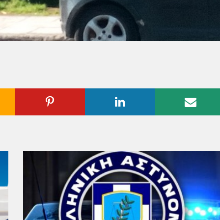
ogle
Pinterest
Linkedin
Emai
us