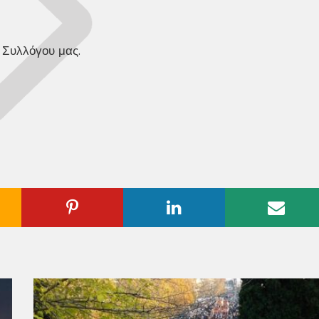
 Συλλόγου μας.
ogle
Pinterest
Linkedin
Emai
us