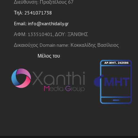
Διεύθυνση: Πραξιτέλους 67
Τηλ: 2541071738
Email: info@xanthidaily.gr
ΑΦΜ: 133510401, ΔΟΥ: ΞΆΝΘΗΣ
Δικαιούχος Domain name: Κοκκαλίδης Βασίλειος
Μέλος του