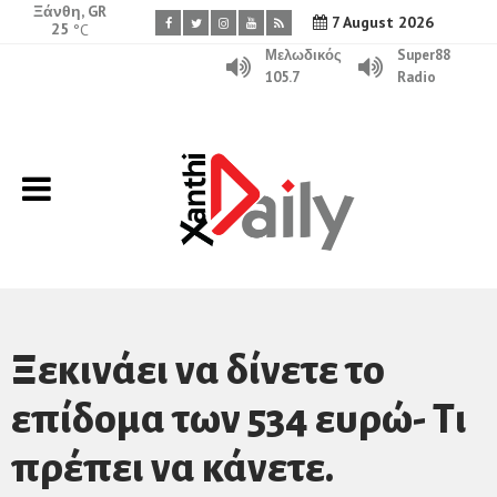
Ξάνθη, GR
7 August 2026
25
°C
Μελωδικός
Super88
105.7
Radio
Ξεκινάει να δίνετε το
επίδομα των 534 ευρώ- Τι
πρέπει να κάνετε.