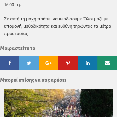
16.00 μ.μ.
Σε αυτή τη μάχη πρέπει να κερδίσουμε. Όλοι μαζί με
υπομονή, μεθοδικότητα και ευθύνη τηρώντας τα μέτρα
προστασίας
Μοιραστείτε το
Facebook
Twitter
Google
Pinterest
Linkedin
Ema
Plus
Μπορεί επίσης να σας αρέσει