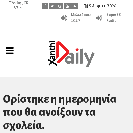
Ξάνθη, GR
9 August 2026
33
°C
Μελωδικός
Super88
105.7
Radio
Ορίστηκε η ημερομηνία
που θα ανοίξουν τα
σχολεία.