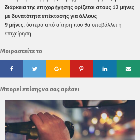
διάρκεια της επιχορήγησης ορίζεται στους 12 μήνες
με δυνατότητα επέκτασης για άλλους
9 μήνες,
ύστερα από αίτηση που θα υποβάλλει η
επιχείρηση.
Μοιραστείτε το
Facebook
Twitter
Google
Pinterest
Linkedin
Ema
Plus
Μπορεί επίσης να σας αρέσει