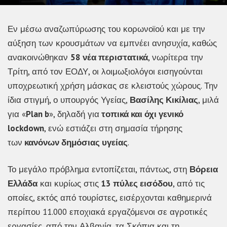
Εν μέσω αναζωπύρωσης του κορωνοϊού και με την
αύξηση των κρουσμάτων να εμπνέει ανησυχία, καθώς
ανακοινώθηκαν
58 νέα περιστατικά
, νωρίτερα την
Τρίτη, από τον ΕΟΔΥ, οι λοιμωξιολόγοι εισηγούνται
υποχρεωτική χρήση μάσκας σε κλειστούς χώρους. Την
ίδια στιγμή, ο υπουργός Υγείας,
Βασίλης Κικίλιας
, μιλά
για «
Plan b
», δηλαδή για
τοπικά και όχι γενικό
lockdown
, ενώ εστιάζει στη σημασία τήρησης
των
κανόνων δημόσιας υγείας
.
Το μεγάλο πρόβλημα εντοπίζεται, πάντως, στη
Βόρεια
Ελλάδα
και κυρίως στις
13 πύλες εισόδου
, από τις
οποίες, εκτός από τουρίστες, εισέρχονται καθημερινά
περίπου 11.000 εποχιακά εργαζόμενοι σε αγροτικές
εργασίες, από την Αλβανία, τα Σκόπια και τη