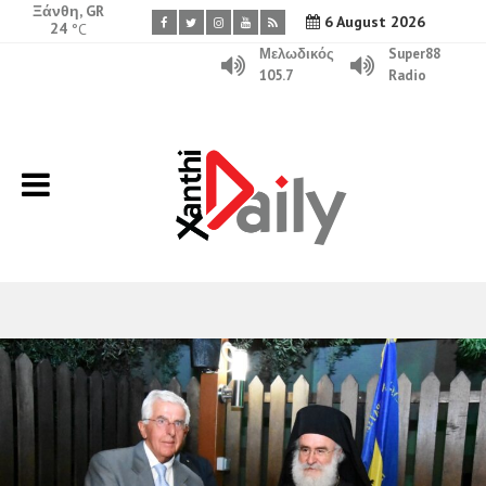
Ξάνθη, GR
6 August 2026
24
°C
Μελωδικός
Super88
105.7
Radio