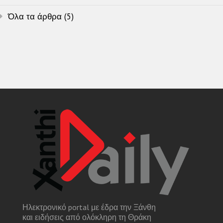
Όλα τα άρθρα (5)
Ηλεκτρονικό portal με έδρα την Ξάνθη
και ειδήσεις από ολόκληρη τη Θράκη