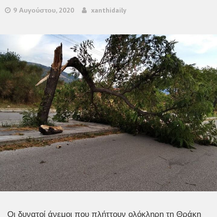
9 Αυγούστου, 2020
xanthidaily
Οι δυνατοί άνεμοι που πλήττουν ολόκληρη τη Θράκη