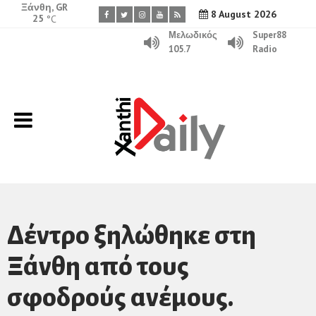
Ξάνθη, GR
8 August 2026
25
°C
Μελωδικός
Super88
105.7
Radio
Δέντρο ξηλώθηκε στη
Ξάνθη από τους
σφοδρούς ανέμους.