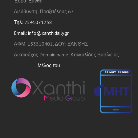
Έδρα: Ξάνθη
Διεύθυνση: Πραξιτέλους 67
Τηλ: 2541071738
Email: info@xanthidaily.gr
ΑΦΜ: 133510401, ΔΟΥ: ΞΆΝΘΗΣ
Δικαιούχος Domain name: Κοκκαλίδης Βασίλειος
Μέλος του