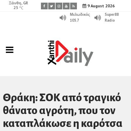
Ξάνθη, GR
9 August 2026
25
°C
Μελωδικός
Super88
105.7
Radio
Θράκη: ΣΟΚ από τραγικό
θάνατο αγρότη, που τον
καταπλάκωσε η καρότσα