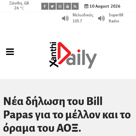
Ξάνθη, GR
10 August 2026
26
°C
Μελωδικός
Super88
105.7
Radio
Νέα δήλωση του Bill
Papas για το μέλλον και το
όραμα του ΑΟΞ.