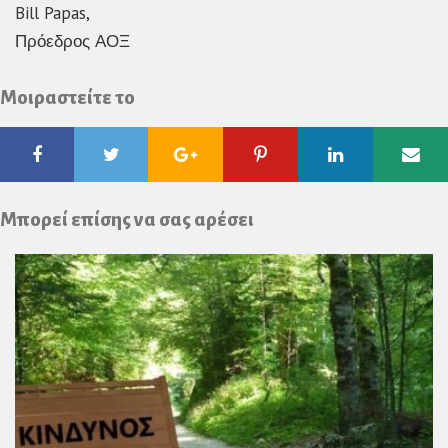
Bill Papas,
Πρόεδρος ΑΟΞ
Μοιραστείτε το
Facebook
Twitter
Google
Pinterest
Linkedin
Ema
Plus
Μπορεί επίσης να σας αρέσει