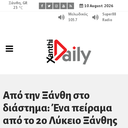
Ξάνθη, GR
10 August 2026
23
°C
Μελωδικός
Super88
105.7
Radio
Από την Ξάνθη στο
διάστημα: Ένα πείραμα
από το 2ο Λύκειο Ξάνθης