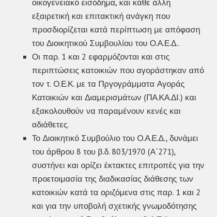
οικογενειακό εισόδημα, και κάθε άλλη
εξαιρετική και επιτακτική ανάγκη που
προσδιορίζεται κατά περίπτωση με απόφαση
του Διοικητικού Συμβουλίου του Ο.Α.Ε.Δ..
Οι παρ. 1 και 2 εφαρμόζονται και στις
περιπτώσεις κατοικιών που αγοράστηκαν από
τον τ. Ο.Ε.Κ. με τα Πργογράμματα Αγοράς
Κατοικιών και Διαμερισμάτων (ΠΑ.ΚΑ.ΔΙ.) και
εξακολουθούν να παραμένουν κενές και
αδιάθετες.
Το Διοικητικό Συμβούλιο του Ο.Α.Ε.Δ., δυνάμει
του άρθρου 8 του β.δ. 803/1970 (Α΄271),
συστήνει και ορίζει έκτακτες επιτροπές για την
προετοιμασία της διαδικασίας διάθεσης των
κατοικιών κατά τα οριζόμενα στις παρ. 1 και 2
και για την υποβολή σχετικής γνωμοδότησης