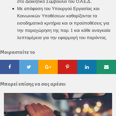
στο Διοικητικό Συμβούλιο του Ο.Α.Ε.Δ..
Με απόφαση του Υπουργού Εργασίας και
Κοινωνικών Υποθέσεων καθορίζονται τα
εισοδηματικά κριτήρια και οι προϋποθέσεις για
την παραχώρηση της παρ. 1 και κάθε αναγκαία
λεπτομέρεια για την εφαρμογή του παρόντος.
Μοιραστείτε το
Facebook
Twitter
Google
Pinterest
Linkedin
Ema
Plus
Μπορεί επίσης να σας αρέσει