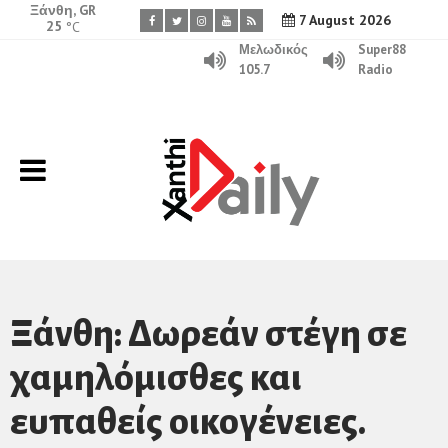
Ξάνθη, GR
7 August 2026
25
°C
Μελωδικός
Super88
105.7
Radio
Ξάνθη: Δωρεάν στέγη σε
χαμηλόμισθες και
ευπαθείς οικογένειες.