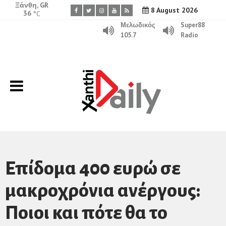
Ξάνθη, GR
8 August 2026
36
°C
Μελωδικός
Super88
105.7
Radio
Επίδομα 400 ευρώ σε
μακροχρόνια ανέργους:
Ποιοι και πότε θα το