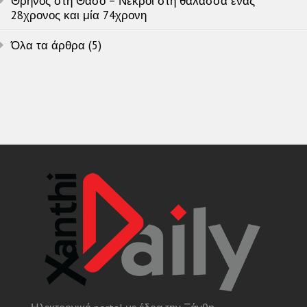
Θρήνος στη Θάσο – Νεκροί στη θάλασσα ένας
28χρονος και μία 74χρονη
Όλα τα άρθρα (5)