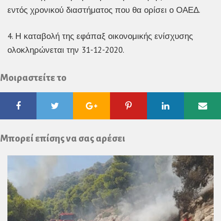
εντός χρονικού διαστήματος που θα ορίσει ο ΟΑΕΔ.
4. Η καταβολή της εφάπαξ οικονομικής ενίσχυσης
ολοκληρώνεται την 31-12-2020.
Μοιραστείτε το
Facebook
Twitter
Google
Pinterest
Linkedin
Ema
Plus
Μπορεί επίσης να σας αρέσει