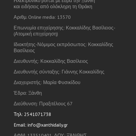
Ηλεκτρονικό portal με έδρα την Ξάνθη
και ειδήσεις από ολόκληρη τη Θράκη
Αριθμ. Online media: 13570
Επωνυμία επιχείρησης: Κοκκαλίδης Βασίλειος-
(Ατομική επιχείρηση)
Ιδιοκτήτης-Νόμιμος εκπρόσωπος: Κοκκαλίδης
Βασίλειος
Διευθυντής: Κοκκαλίδης Βασίλειος
Διευθυντής σύνταξης: Γιάννης Κοκκαλίδης
Διαχειριστής: Μαρία Φυσικίδου
Έδρα: Ξάνθη
Διεύθυνση: Πραξιτέλους 67
Τηλ: 2541071738
Email: info@xanthidaily.gr
ΑΦΜ: 133510401, ΔΟΥ: ΞΆΝΘΗΣ