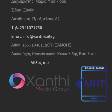
Διαχειριστής: Μαρία Φυσικίδου
Έδρα: Ξάνθη
Διεύθυνση: Πραξιτέλους 67
Τηλ: 2541071738
Email: info@xanthidaily.gr
ΑΦΜ: 133510401, ΔΟΥ: ΞΆΝΘΗΣ
Δικαιούχος Domain name: Κοκκαλίδης Βασίλειος
Μέλος του