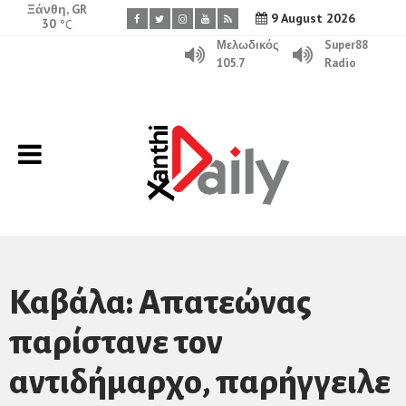
Ξάνθη, GR
9 August 2026
30
°C
Μελωδικός
Super88
105.7
Radio
Καβάλα: Απατεώνας
παρίστανε τον
αντιδήμαρχο, παρήγγειλε