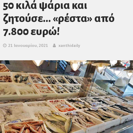
50 κιλά ψάρια και
ζητούσε… «ρέστα» από
7.800 ευρώ!
21 Ιανουαρίου, 2021
xanthidaily