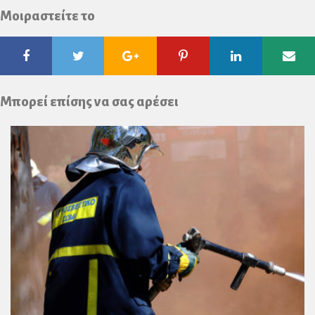
Μοιραστείτε το
Facebook
Twitter
Google
Pinterest
Linkedin
Ema
Plus
Μπορεί επίσης να σας αρέσει