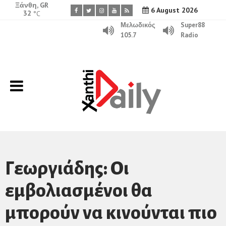
Ξάνθη, GR
6 August 2026
32
°C
Μελωδικός
Super88
105.7
Radio
Γεωργιάδης: Οι
εμβολιασμένοι θα
μπορούν να κινούνται πιο