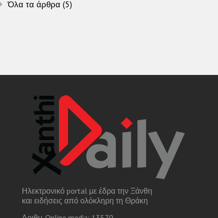
Όλα τα άρθρα (5)
Ηλεκτρονικό portal με έδρα την Ξάνθη
και ειδήσεις από ολόκληρη τη Θράκη
Αριθμ. Online media: 13570