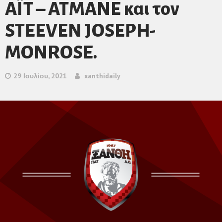
AΪT – ATMANE και τον
SΤEEVEN JOSEPH-
MONROSE.
29 Ιουλίου, 2021
xanthidaily