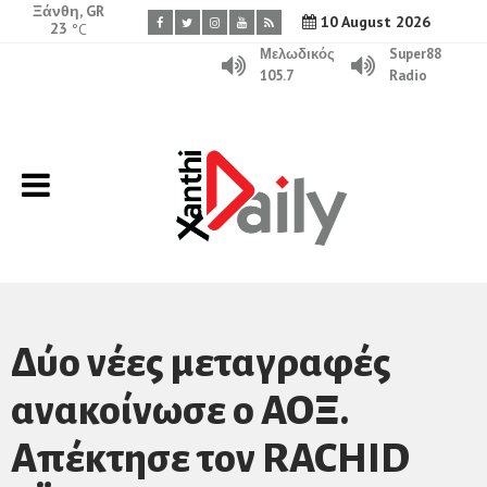
Ξάνθη, GR
10 August 2026
23
°C
Μελωδικός
Super88
105.7
Radio
Δύο νέες μεταγραφές
ανακοίνωσε ο ΑΟΞ.
Aπέκτησε τον RACHID