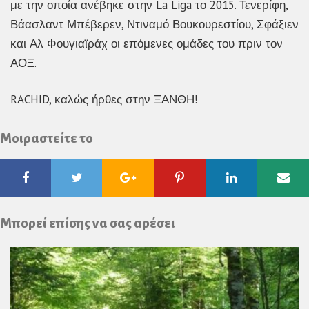
με την οποία ανέβηκε στην La Liga το 2015. Τενερίφη,
Βάασλαντ Μπέβερεν, Ντιναμό Βουκουρεστίου, Σφάξιεν
και Αλ Φουγιαϊράχ οι επόμενες ομάδες του πριν τον
ΑΟΞ.
RACHID, καλώς ήρθες στην ΞΑΝΘΗ!
Μοιραστείτε το
Facebook
Twitter
Google
Pinterest
Linkedin
Ema
Plus
Μπορεί επίσης να σας αρέσει