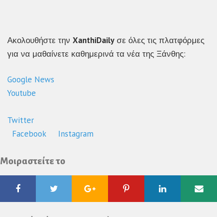
Ακολουθήστε την
XanthiDaily
σε όλες τις πλατφόρμες
για να μαθαίνετε καθημερινά τα νέα της Ξάνθης:
Google News
Youtube
Twitter
Facebook
Instagram
Μοιραστείτε το
Facebook
Twitter
Google
Pinterest
Linkedin
Ema
Plus