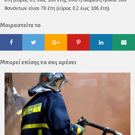
θανόντων είναι 78 έτη (εύρος 0.2 έως 106 έτη).
Μοιραστείτε το
Facebook
Twitter
Google
Pinterest
Linkedin
Ema
Plus
Μπορεί επίσης να σας αρέσει