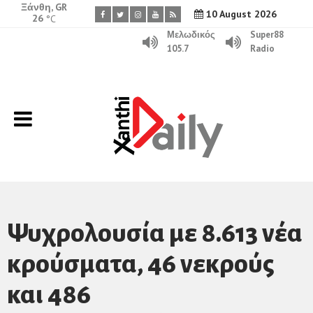
Ξάνθη, GR
10 August 2026
26
°C
Μελωδικός
Super88
105.7
Radio
Ψυχρολουσία με 8.613 νέα
κρούσματα, 46 νεκρούς
και 486