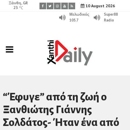
Ξάνθη, GR
10 August 2026
23
°C
Μελωδικός
Super88
105.7
Radio
“Έφυγε” από τη ζωή ο
Ξανθιώτης Γιάννης
Σολδάτος- Ήταν ένα από