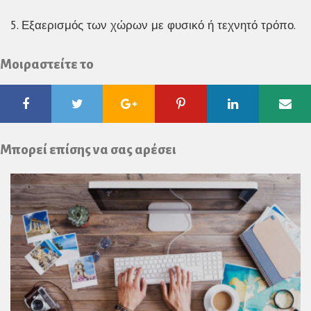
5. Εξαερισμός των χώρων με φυσικό ή τεχνητό τρόπο.
Μοιραστείτε το
Facebook
Twitter
Google
Pinterest
Linkedin
Ema
Plus
Μπορεί επίσης να σας αρέσει