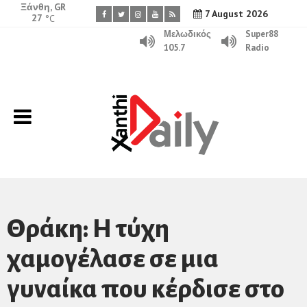
Ξάνθη, GR
7 August 2026
27
°C
Μελωδικός
Super88
105.7
Radio
Θράκη: Η τύχη
χαμογέλασε σε μια
γυναίκα που κέρδισε στο