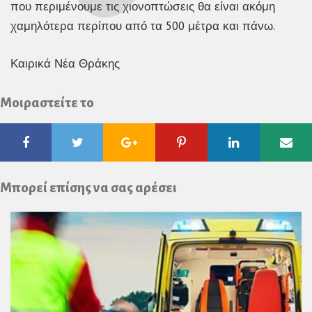
που περιμένουμε τις χιονοπτώσεις θα είναι ακόμη
χαμηλότερα περίπου από τα 500 μέτρα και πάνω.
Καιρικά Νέα Θράκης
Μοιραστείτε το
Facebook
Twitter
Google
Pinterest
Linkedin
Ema
Plus
Μπορεί επίσης να σας αρέσει