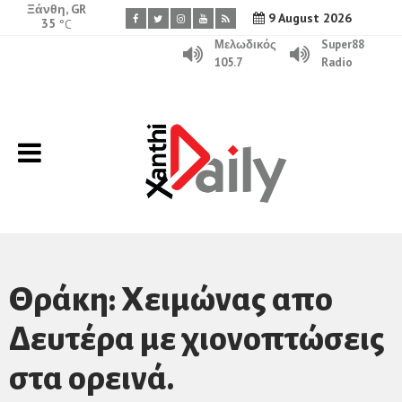
Ξάνθη, GR
9 August 2026
35
°C
Μελωδικός
Super88
105.7
Radio
Θράκη: Χειμώνας απο
Δευτέρα με χιονοπτώσεις
στα ορεινά.