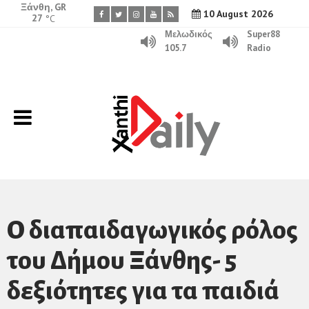
Ξάνθη, GR
10 August 2026
27
°C
Μελωδικός
Super88
105.7
Radio
Ο διαπαιδαγωγικός ρόλος
του Δήμου Ξάνθης- 5
δεξιότητες για τα παιδιά