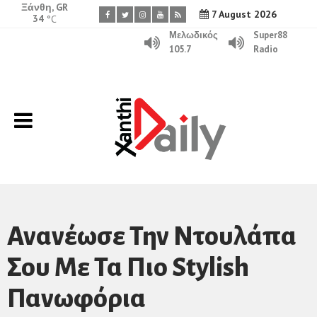
Ξάνθη, GR
7 August 2026
34
°C
Μελωδικός
Super88
105.7
Radio
Ανανέωσε Την Ντουλάπα
Σου Με Τα Πιο Stylish
Πανωφόρια