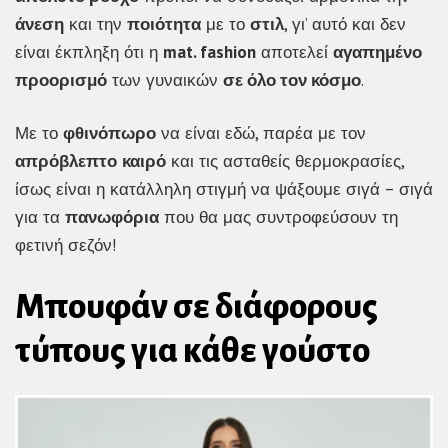
άνεση
και την
ποιότητα
με το
στιλ
, γι’ αυτό και δεν
είναι έκπληξη ότι η
mat. fashion
αποτελεί
αγαπημένο
προορισμό
των γυναικών
σε όλο τον κόσμο
.
Με το
φθινόπωρο
να είναι εδώ, παρέα με τον
απρόβλεπτο
καιρό
και τις ασταθείς θερμοκρασίες,
ίσως είναι η κατάλληλη στιγμή να ψάξουμε σιγά – σιγά
για τα
πανωφόρια
που θα μας συντροφεύσουν τη
φετινή σεζόν!
Μπουφάν σε διάφορους
τύπους για κάθε γούστο