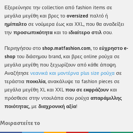
Εξερεύνησε την collection από fashion items σε
μεγάλα μεγέθη και βρες το
oversized
παλτό ή
ημίπαλτο
σε νούμερα έως και XXL, που θα αναδείξει
την
προσωπικότητα
και το
ιδιαίτερο
στιλ
σου.
Περιηγήσου στο
shop.matfashion.com
, το
εύχρηστο e-
shop
του διάσημου brand, και βρες online ρούχα σε
μεγάλα μεγέθη που ξεχωρίζουν από κάθε άποψη.
Αναζήτησε
νεανικά και μοντέρνα plus size ρούχα
σε
τεράστια
ποικιλία
, ανακάλυψε τα fashion pieces σε
μεγάλα μεγέθη XL και XXL
που σε εκφράζουν
και
πρόσθεσε στην ντουλάπα σου ρούχα
απαράμιλλης
ποιότητας
, με
διαχρονική
αξία
!
Μοιραστείτε το