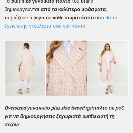
Τα
plus size γυναικεία παλτό
του brand
δημιουργούνται
από τα καλύτερα υφάσματα
,
ταιριάζουν άψογα
σε κάθε σωματότυπο
και
θα τα
έχεις στην ντουλάπα σου για πάντα.
Oversized γυναικείο plus size tweed ημίπαλτο σε ροζ
για να δημιουργήσεις ξεχωριστά outfits αυτή τη
σεζόν!