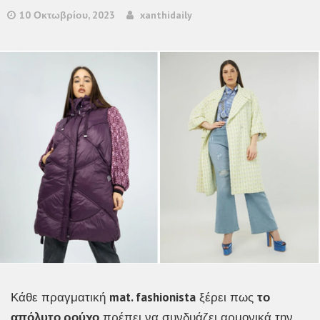
10 Οκτωβρίου, 2023
xanthidaily
Κάθε πραγματική
mat. fashionista
ξέρει πως
το
απόλυτο ρούχο
πρέπει να συνδυάζει αρμονικά την