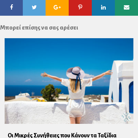
Facebook
Twitter
Google
Pinterest
Linkedin
Ema
Plus
Μπορεί επίσης να σας αρέσει
Οι Μικρές Συνήθειες που Κάνουν τα Ταξίδια