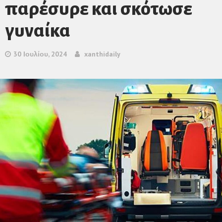
παρέσυρε και σκότωσε
γυναίκα
30 Ιουλίου, 2024
xanthidaily