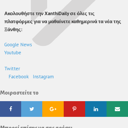
Ακολουθήστε την XanthiDaily σε όλες τις
πλατφόρμες για να μαθαίνετε καθημερινά τα νέα της
Ξάνθης:
Google News
Youtube
Twitter
Facebook
Instagram
Μοιραστείτε το
Facebook
Twitter
Google
Pinterest
Linkedin
Ema
Plus
Μπορεί επίσης να σας αρέσει