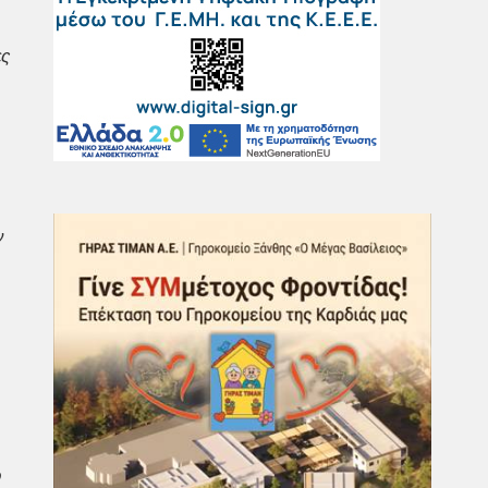
ες
ν
ό