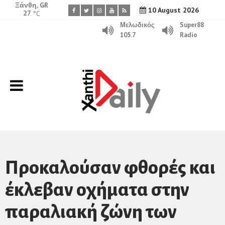
Ξάνθη, GR
10 August 2026
27
°C
Μελωδικός
Super88
105.7
Radio
Προκαλούσαν φθορές και
έκλεβαν οχήματα στην
παραλιακή ζώνη των