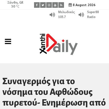
Ξάνθη, GR
8 August 2026
30
°C
Μελωδικός
Super88
105.7
Radio
Συναγερμός για το
νόσημα του Αφθώδους
πυρετού- Ενημέρωση από