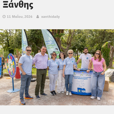
Ξάνθης
11 Μαΐου, 2026
xanthidaily