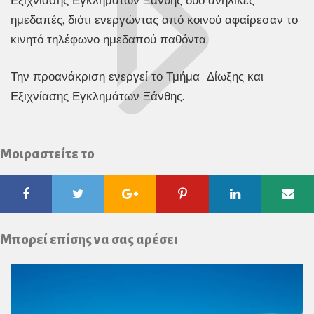
ημεδαπές, διότι ενεργώντας από κοινού αφαίρεσαν το
κινητό τηλέφωνο ημεδαπού παθόντα.
Την προανάκριση ενεργεί το Τμήμα Δίωξης και
Εξιχνίασης Εγκλημάτων Ξάνθης.
Μοιραστείτε το
Facebook
Twitter
Google
Pinterest
Linkedin
Ema
Plus
Μπορεί επίσης να σας αρέσει