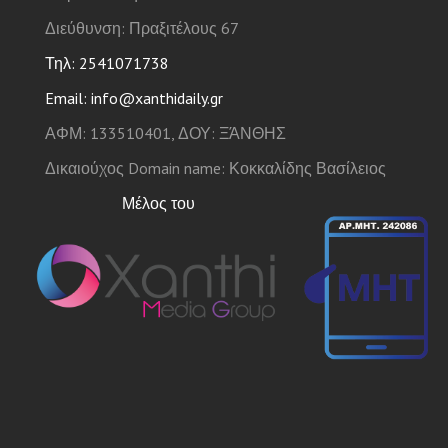
Διεύθυνση: Πραξιτέλους 67
Τηλ: 2541071738
Email: info@xanthidaily.gr
ΑΦΜ: 133510401, ΔΟΥ: ΞΆΝΘΗΣ
Δικαιούχος Domain name: Κοκκαλίδης Βασίλειος
Μέλος του