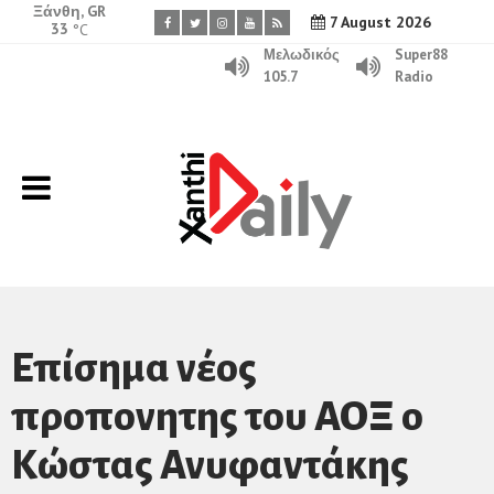
Ξάνθη, GR
7 August 2026
33
°C
Μελωδικός
Super88
105.7
Radio
Επίσημα νέος
προπονητης του ΑΟΞ ο
Κώστας Ανυφαντάκης