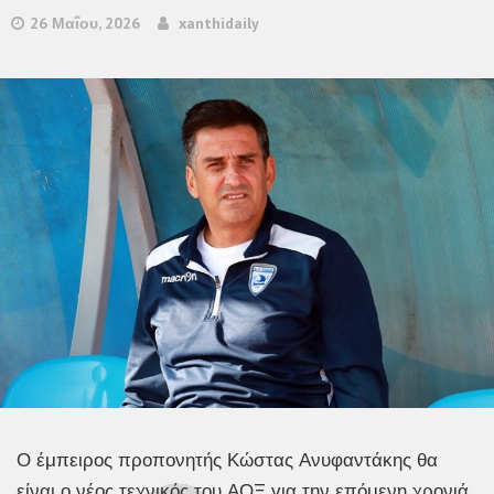
26 Μαΐου, 2026
xanthidaily
Ο έμπειρος προπονητής Κώστας Ανυφαντάκης θα
είναι ο νέος τεχνικός του ΑΟΞ για την επόμενη χρονιά