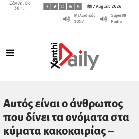
Ξάνθη, GR
7 August 2026
30
°C
Μελωδικός
Super88
105.7
Radio
Αυτός είναι ο άνθρωπος
που δίνει τα ονόματα στα
κύματα κακοκαιρίας –