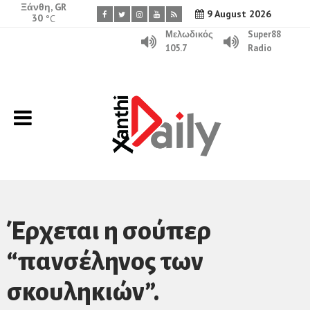
Ξάνθη, GR
9 August 2026
30
°C
Μελωδικός
Super88
105.7
Radio
Έρχεται η σούπερ
“πανσέληνος των
σκουληκιών”.