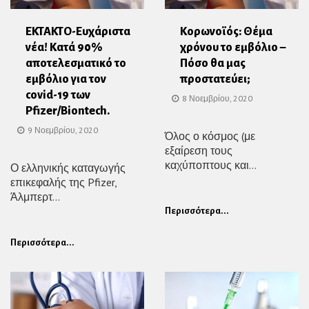
EKTAKTO-Ευχάριστα
Κορωνοϊός: Θέμα
νέα! Κατά 90%
χρόνου το εμβόλιο –
αποτελεσματικό το
Πόσο θα μας
εμβόλιο για τον
προστατεύει;
covid-19 των
8 Νοεμβρίου, 2020
Pfizer/Biontech.
9 Νοεμβρίου, 2020
Όλος ο κόσμος (με
εξαίρεση τους
καχύποπτους και...
Ο ελληνικής καταγωγής
επικεφαλής της Pfizer,
Άλμπερτ...
Περισσότερα...
Περισσότερα...