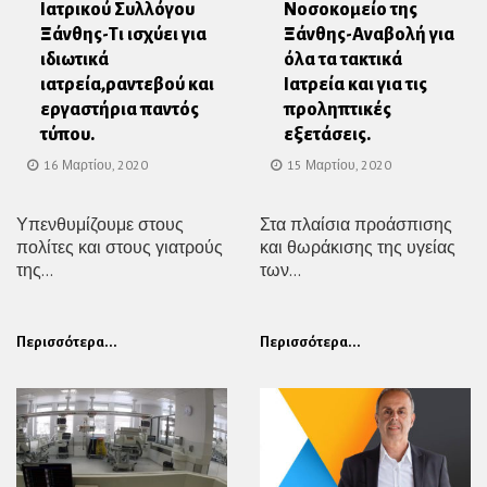
Ιατρικού Συλλόγου
Νοσοκομείο της
Ξάνθης-Τι ισχύει για
Ξάνθης-Αναβολή για
ιδιωτικά
όλα τα τακτικά
ιατρεία,ραντεβού και
Ιατρεία και για τις
εργαστήρια παντός
προληπτικές
τύπου.
εξετάσεις.
16 Μαρτίου, 2020
15 Μαρτίου, 2020
Υπενθυμίζουμε στους
Στα πλαίσια προάσπισης
πολίτες και στους γιατρούς
και θωράκισης της υγείας
της...
των...
Περισσότερα...
Περισσότερα...