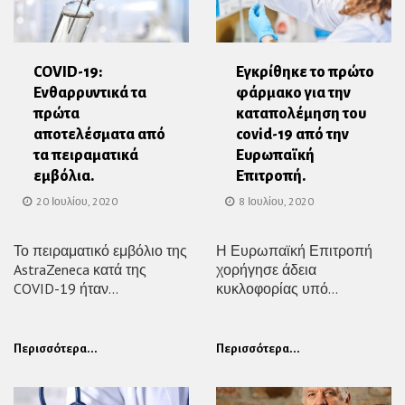
COVID-19:
Εγκρίθηκε το πρώτο
Ενθαρρυντικά τα
φάρμακο για την
πρώτα
καταπολέμηση του
αποτελέσματα από
covid-19 από την
τα πειραματικά
Ευρωπαϊκή
εμβόλια.
Επιτροπή.
20 Ιουλίου, 2020
8 Ιουλίου, 2020
Το πειραματικό εμβόλιο της
Η Ευρωπαϊκή Επιτροπή
AstraZeneca κατά της
χορήγησε άδεια
COVID-19 ήταν...
κυκλοφορίας υπό...
Περισσότερα...
Περισσότερα...