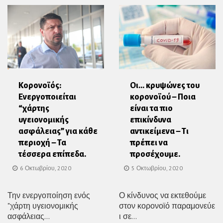
Κορονοϊός:
Οι… κρυψώνες του
Ενεργοποιείται
κορονοϊού – Ποια
“χάρτης
είναι τα πιο
υγειονομικής
επικίνδυνα
ασφάλειας” για κάθε
αντικείμενα – Τι
περιοχή – Τα
πρέπει να
τέσσερα επίπεδα.
προσέχουμε.
6 Οκτωβρίου, 2020
5 Οκτωβρίου, 2020
Την ενεργοποίηση ενός
Ο κίνδυνος να εκτεθούμε
"χάρτη υγειονομικής
στον κορονοϊό παραμονεύε
ασφάλειας...
ι σε...