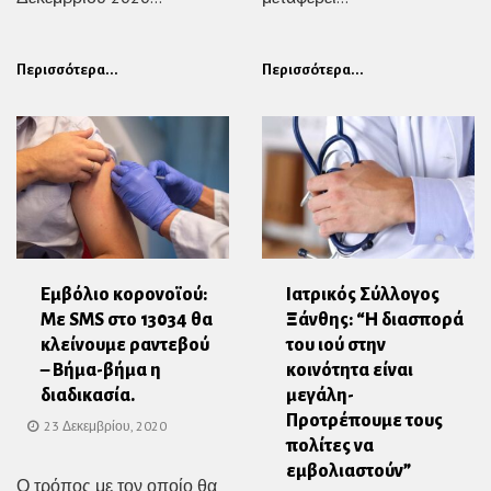
Περισσότερα...
Περισσότερα...
Εμβόλιο κορονοϊού:
Ιατρικός Σύλλογος
Με SMS στο 13034 θα
Ξάνθης: “Η διασπορά
κλείνουμε ραντεβού
του ιού στην
– Βήμα-βήμα η
κοινότητα είναι
διαδικασία.
μεγάλη-
Προτρέπουμε τους
23 Δεκεμβρίου, 2020
πολίτες να
εμβολιαστούν”
Ο τρόπος με τον οποίο θα