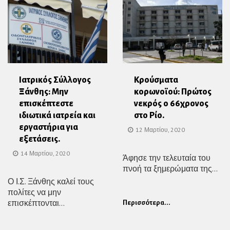
Ιατρικός Σύλλογος
Κρούσματα
Ξάνθης: Μην
κορωνοϊού: Πρώτος
επισκέπτεστε
νεκρός ο 66χρονος
ιδιωτικά ιατρεία και
στο Ρίο.
εργαστήρια για
12 Μαρτίου, 2020
εξετάσεις.
14 Μαρτίου, 2020
Άφησε την τελευταία του
πνοή τα ξημερώματα της...
Ο Ι.Σ. Ξάνθης καλεί τους
πολίτες να μην
επισκέπτονται...
Περισσότερα...