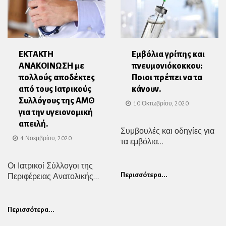
EKΤAKTH
Εμβόλια γρίπης και
ANAKOIΝΩΣΗ με
πνευμονιόκοκκου:
πολλούς αποδέκτες
Ποιοι πρέπει να τα
από τους Ιατρικούς
κάνουν.
Συλλόγους της ΑΜΘ
10 Οκτωβρίου, 2020
για την υγειονομική
απειλή.
Συμβουλές και οδηγίες για
4 Νοεμβρίου, 2020
τα εμβόλια...
Οι Ιατρικοί Σύλλογοι της
Περιφέρειας Ανατολικής...
Περισσότερα...
Περισσότερα...