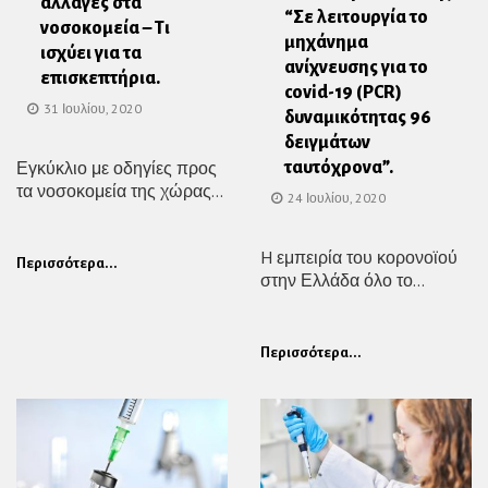
αλλαγές στα
“Σε λειτουργία το
νοσοκομεία – Τι
μηχάνημα
ισχύει για τα
ανίχνευσης για το
επισκεπτήρια.
covid-19 (PCR)
31 Ιουλίου, 2020
δυναμικότητας 96
δειγμάτων
Εγκύκλιο με οδηγίες προς
ταυτόχρονα”.
τα νοσοκομεία της χώρας...
24 Ιουλίου, 2020
H εμπειρία του κορονοϊού
Περισσότερα...
στην Ελλάδα όλο το...
Περισσότερα...