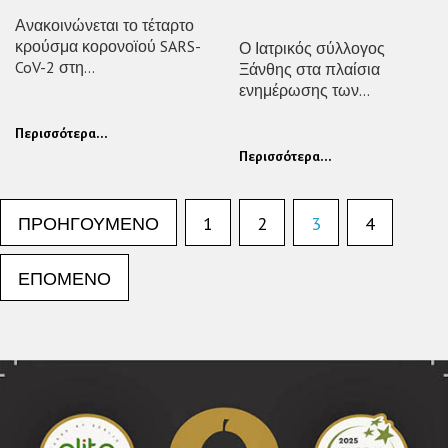
Ανακοινώνεται το τέταρτο
κρούσμα κορονοϊού SARS-
Ο Ιατρικός σύλλογος
CoV-2 στη...
Ξάνθης στα πλαίσια
ενημέρωσης των...
Περισσότερα...
Περισσότερα...
Σελιδοποίηση
ΠΡΟΗΓΟΎΜΕΝΟ
1
2
3
4
άρθρων
ΕΠΌΜΕΝΟ