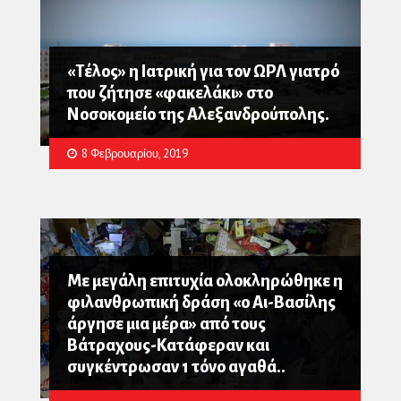
«Τέλος» η Ιατρική για τον ΩΡΛ γιατρό
που ζήτησε «φακελάκι» στο
Νοσοκομείο της Αλεξανδρούπολης.
8 Φεβρουαρίου, 2019
Με μεγάλη επιτυχία ολοκληρώθηκε η
φιλανθρωπική δράση «ο Αι-Βασίλης
άργησε μια μέρα» από τους
Βάτραχους-Κατάφεραν και
συγκέντρωσαν 1 τόνο αγαθά..