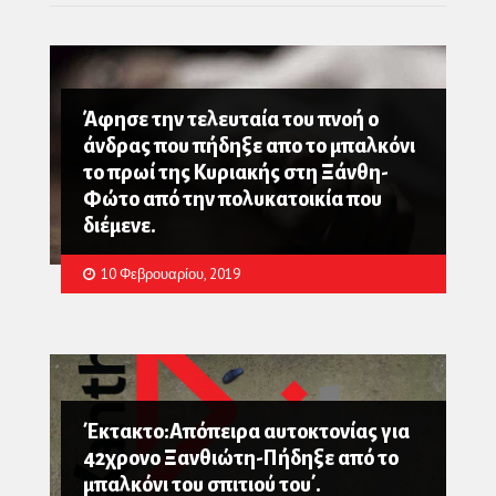
Άφησε την τελευταία του πνοή ο
άνδρας που πήδηξε απο το μπαλκόνι
το πρωί της Κυριακής στη Ξάνθη-
Φώτο από την πολυκατοικία που
διέμενε.
10 Φεβρουαρίου, 2019
Έκτακτο:Απόπειρα αυτοκτονίας για
42χρονο Ξανθιώτη-Πήδηξε από το
μπαλκόνι του σπιτιού του΄.