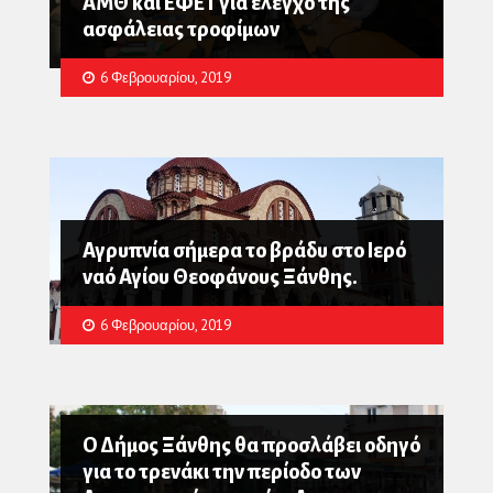
ΑΜΘ και ΕΦΕΤ για έλεγχο της
ασφάλειας τροφίμων
6 Φεβρουαρίου, 2019
Αγρυπνία σήμερα το βράδυ στο Ιερό
ναό Αγίου Θεοφάνους Ξάνθης.
6 Φεβρουαρίου, 2019
Ο Δήμος Ξάνθης θα προσλάβει οδηγό
για το τρενάκι την περίοδο των