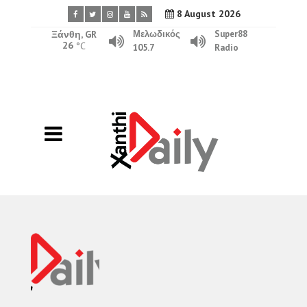
8 August 2026
Ξάνθη, GR
Μελωδικός
Super88
26
°C
105.7
Radio