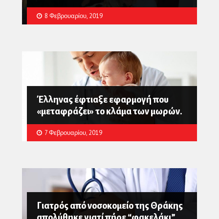
8 Φεβρουαρίου, 2019
Έλληνας έφτιαξε εφαρμογή που
«μεταφράζει» το κλάμα των μωρών.
7 Φεβρουαρίου, 2019
Γιατρός από νοσοκομείο της Θράκης
απολύθηκε γιατί πήρε “φακελάκι”.