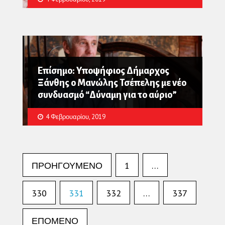
Επίσημο: Υποψήφιος Δήμαρχος
Ξάνθης ο Μανώλης Τσέπελης με νέο
συνδυασμό “Δύναμη για το αύριο”
4 Φεβρουαρίου, 2019
Σελιδοποίηση
ΠΡΟΗΓΟΎΜΕΝΟ
1
…
άρθρων
330
331
332
…
337
ΕΠΌΜΕΝΟ