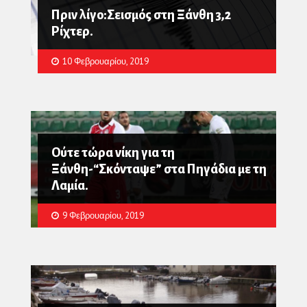
Πριν λίγο:Σεισμός στη Ξάνθη 3,2
Ρίχτερ.
10 Φεβρουαρίου, 2019
Ούτε τώρα νίκη για τη
Ξάνθη-“Σκόνταψε” στα Πηγάδια με τη
Λαμία.
9 Φεβρουαρίου, 2019